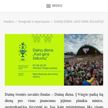
MENU
Pradinis
Renginiai ir repertuaras
DAINŲ DIENA „KAD GIRIA ŽALIUOTŲ“
Dainų šventės savaitės finalas – Dainų diena. Į Vingio parką šią
dieną pro visus įmanomus įėjimus plaukia minios,
susirenkančios išgyventi to, kas kaip prisiminimas liks visam