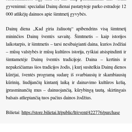
gyvenimui: specialiai Dainų dienai pastatytoje parko estradoje 12
000 atlikėjų dainuos apie šimtmetį gyvybės.
Dainų diena „Kad giria žaliuotų“ apibendrins visą šimtmetį
mininčios Dainų šventės savaitę. Šimtmetis – kaip istorijos
laikotarpis, ir šimtmetis – tarsi nesibaigianti daina, kurios žodžiai
– mūsų valstybės ir mūsų kultūros istorija, ryškiai atsispindinti ir
šimtametėje Dainų šventės tradicijoje. Daina – kertinis ir
nepakeičiamas šios tradicijos žodis, į kurį susitelkia Dainų dienos
kūrėjai, šventės programą sudarę iš svarbiausių ir skambiausių
kūrinių, liudijančių kintantį laiką ir dainavimo kultūros kelią,
įprasminančių mus – dainuojančią, kūrybingą tautą, skirtingais
balsais atliepiančią tuos pačius dainos žodžius.
Bilietai:
https://store.bilietai.lt/public/lt/event/422776/purchase