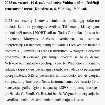
2023 m. vasario 19 d. (sekmadienis), Valdovų rūmų Didžioji
renesansinė menė (Katedros a. 4, Vilnius), 19.00 val.
2023 m. sezoną Lietuvos simfoninis pučiamųjų orkestras
pradeda kartu su ypatingais svečiais. Tai lietuvių klausytojams
puikiai pažįstamas LNOBT solistas Tadas Girininkas (bosas) bei
dirigentas Martynas Staškus, vertinamas už subtilias
interpretacijas ir ilgametę patirtį su įvairiais Lietuvos bei užsienio
orkestrais. „Gražiausios arijos ir uvertiūros“ – naujausia orkestro
programa, atskleisianti pučiamųjų orkestro ir balso dermę.
Vėlyvojo Romantizmo epochoje, ypač R. Wagnerio simfonizmo
laikais, ekspresyvus pučiamųjų skambesys lydėdavo painiausius
operų siužetus. XIX a. pučiamieji itin ištobulėjo, tad vis daugiau
kompozitorių ėmė rašyti šiems instrumentams. Jau vasario 19 d.,
klausytojai galės išgirsti naujausią LSPO programą, kurioje –
gražiausių G. Verdi, G. Rossini bei R. Wagnerio operų arijų bei
uvertiūrų aranžuotės simfoniniam pučiamųjų orkestrui.