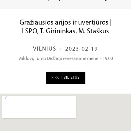
Gražiausios arijos ir uvertiūros |
LSPO, T. Girininkas, M. Staškus
VILNIUS
·
2023-02-19
Valdovų rūmų Didžioji renesansinė menė
·
19:00
PIRKTI BILIETUS