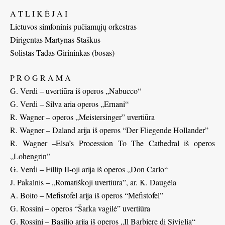
A T L I K Ė J A I
Lietuvos simfoninis pučiamųjų orkestras
Dirigentas Martynas Staškus
Solistas Tadas Girininkas (bosas)
P R O G R A M A
G. Verdi – uvertiūra iš operos „Nabucco“
G. Verdi – Silva aria operos „Ernani“
R. Wagner – operos „Meistersinger” uvertiūra
R. Wagner – Daland arija iš operos “Der Fliegende Hollander”
R. Wagner –Elsa’s Procession To The Cathedral iš operos
„Lohengrin”
G. Verdi – Fillip II-oji arija iš operos „Don Carlo“
J. Pakalnis – „Romatiškoji uvertiūra”, ar. K. Daugėla
A. Boito – Mefistofel arija iš operos “Mefistofel”
G. Rossini – operos “Šarka vagilė” uvertiūra
G. Rossini – Basilio arija iš operos „Il Barbiere di Siviglia“