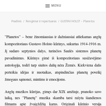
MENU
Pradinis
Renginiai ir repertuaras
GUSTAV HOLST – Planetos
”Planetos” – bene žinomiausias ir dažniausiai atliekamas anglų
kompozitoriaus Gustavo Holsto kūrinys, sukurtas 1914-1916 m.
Jį sudaro septynios dalys, turinčios Saulės sistemos planetų
pavadinimus. Kūrinys gimė iš kompozitoriaus susižavėjimo
astrologija, todėl tarp siuitos dalių nėra Žemės. Kiekviena dalis
perteikia idėjas ir nuotaikas, atspindinčias planetų poveikį
žmogaus sąmonei, mintims ir emocijoms.
Anglų muzikos kūrėjas, gimęs dar XIX amžiuje, pranoko savo
laiką, nes ”Planetų” muzika skamba tarsi rašyta šiandienos
filmams apie žvaigždžių karus. Originali kūrinio versija