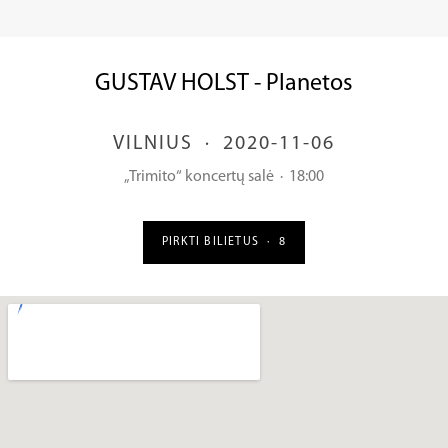
GUSTAV HOLST - Planetos
VILNIUS
·
2020-11-06
„Trimito“ koncertų salė
·
18:00
PIRKTI BILIETUS
·
8