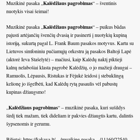
Kalėdžiaus pagrobimas
Muzikinė pasaka „
“ – šventinis
nuotykis visai šeimai!
Kalėdžiaus pagrobimas
Muzikinė pasaka „
“ – puikus būdas
pajusti artėjančių švenčių dvasią ir pasinerti į nuotykių kupiną
istoriją, sukurtą pagal L. Frank Baum pasakos motyvus. Kartu su
Lietuvos simfoniniu pučiamųjų orkestru ją pasakos Baltoji Lapė
(aktorė Ieva Stašelytė) – mačiusi, kaip Kalėdų naktį piktieji
kalnų nelabošiai klasta pagrobė Kalėdžių, o jo mažieji draugai –
Ramuolis, Lėpausis, Ristukas ir Fėjukė leidosi į stebuklingą
kelionę jo išgelbėti, kad Kalėdų rytą pasaulis vėl pabustų
kupinas džiaugsmo!
Kalėdžiaus pagrobimas
„
“ – muzikinė pasaka, kuri sušildys
širdį tiek mažam, tiek dideliam ir pakvies džiaugtis kartu, dalintis
šypsenomis ir gerumu.
Bilietai:
https://kakava.lt/…/muzikine-pasaka…/11160/22540