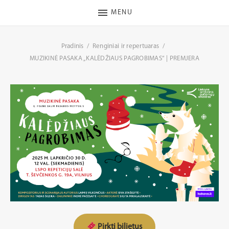
MENU
Pradinis
Renginiai ir repertuaras
MUZIKINĖ PASAKA „KALĖDŽIAUS PAGROBIMAS“ | PREMJERA
Pirkti bilietus