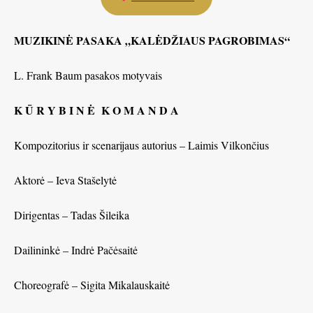
MUZIKINĖ PASAKA „KALĖDŽIAUS PAGROBIMAS“
L. Frank Baum pasakos motyvais
K Ū R Y B I N Ė K O M A N D A
Kompozitorius ir scenarijaus autorius – Laimis Vilkončius
Aktorė – Ieva Stašelytė
Dirigentas – Tadas Šileika
Dailininkė – Indrė Pačėsaitė
Choreografė – Sigita Mikalauskaitė