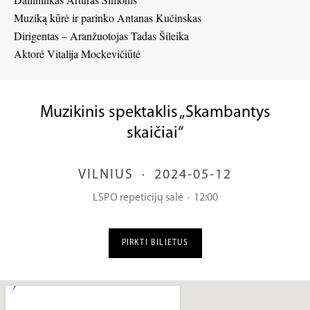
Muziką kūrė ir parinko Antanas Kučinskas
Dirigentas – Aranžuotojas Tadas Šileika
Aktorė Vitalija Mockevičiūtė
Muzikinis spektaklis „Skambantys
skaičiai“
VILNIUS
·
2024-05-12
LSPO repeticijų salė
·
12:00
PIRKTI BILIETUS