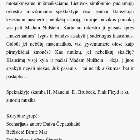
nuotaikingame ir šmaikščiame Lietuvos simfoninio pučiamųjų
orkestro muzikiniame spektaklyje visai šeimai klausytojai
kviečiami pasinerti į netikėtą istoriją, kurioje muzikos pamoką
ves pati Madam Nulštein! Kartu su orkestru ji garsais spręs
„muzematines“ lygtis ir bandys atsakyti į sudėtingus klausimus.
Galbūt jei nebūtų matematikos, visi gyventumėte olose kaip
pirmykščiai žmonės? Kas nutiktų, jei nebeliktų skaičių?
Klausimų visgi kyla ir pačiai Madam Nulštein – deja, į juos
atsakyti negali niekas. Juk pasaulis – tai ne tik aiškumas, bet ir
paslaptis…
Spektaklyje skamba H. Mancini, D. Brubeck, Pink Floyd ir kt.
autorių muzika
Kūrybinė grupė:
Scenarijaus autorė Daiva Čepauskaitė
Režisierė Birutė Mar
Dailininkas Artūras Šimonis