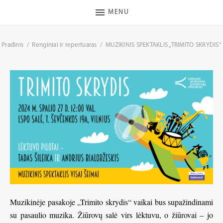
MENU
Pradinis
Renginiai ir repertuaras
MUZIKINIS SPEKTAKLIS „TRIMITO SKRYDIS“
Muzikinėje pasakoje „Trimito skrydis“ vaikai bus supažindinami
su pasaulio muzika. Žiūrovų salė virs lėktuvu, o žiūrovai – jo