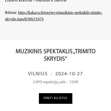
Bilietai:
https://kakava.lt/renginys/muzikinis-spektaklis-trimito-
skrydis-lspo/8386/15474
MUZIKINIS SPEKTAKLIS „TRIMITO
SKRYDIS“
VILNIUS
·
2024-10-27
LSPO repeticijų salė
·
12:00
PIRKTI BILIETUS