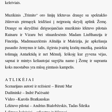
keleiviais.
Muzikinis „Trimito“ oro linijų lėktuvas drauge su spektaklio
žiūrovais pirmąsyk leidžiasi į neįprastą skrydį aplink Žemę.
Drauge su skrydžiui diriguojančiais muzikinio lėktuvo pilotais
Rainaru ir Vizaru bei stiuardesėmis Madam Liufthanzija ir
Fineirija, Madmuazelėmis Alitalija ir Maleizija, jie apkeliauja
pasaulio žemynus ir šalis, išgirsta įvairių kraštų muziką, pasiekia
tolimąją Antarktidą ir net Mėnulį. Ieškoję kur gyvena vėjas,
sapnai ir mintys keliautojai sugrįžta namo į Žemę ir supranta
koks nuostabus yra mūsų gimtasis kampelis.
A T L I K Ė J A I
Scenarijaus autorė ir režisierė – Birutė Mar
Dailininkė – Indrė Pačėsaitė
Video –Karolis Bratkauskas
Lėktuvo pilotai – Andrius Bialobžeskis, Tadas Šileika
Lėktuvo keleiviai – orkestras ir žiūrovai