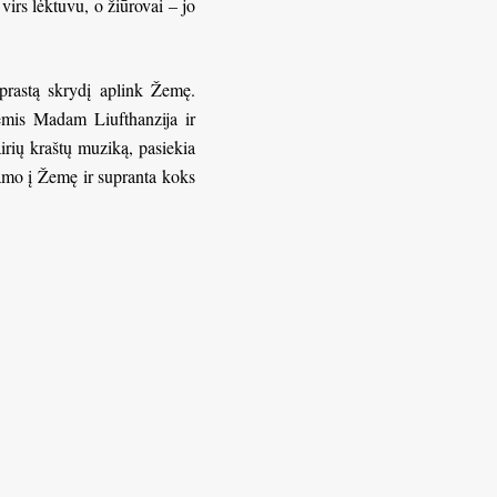
irs lėktuvu, o žiūrovai – jo
įprastą skrydį aplink Žemę.
sėmis Madam Liufthanzija ir
airių kraštų muziką, pasiekia
namo į Žemę ir supranta koks