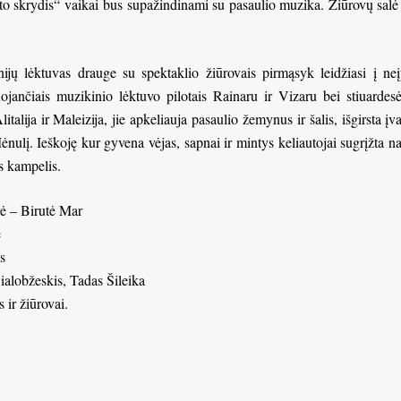
o skrydis“ vaikai bus supažindinami su pasaulio muzika. Žiūrovų salė v
nijų lėktuvas drauge su spektaklio žiūrovais pirmąsyk leidžiasi į ne
ojančiais muzikinio lėktuvo pilotais Rainaru ir Vizaru bei stiuarde
talija ir Maleizija, jie apkeliauja pasaulio žemynus ir šalis, išgirsta įv
Mėnulį. Ieškoję kur gyvena vėjas, sapnai ir mintys keliautojai sugrįžta 
s kampelis.
erė – Birutė Mar
ė
s
ialobžeskis, Tadas Šileika
 ir žiūrovai.