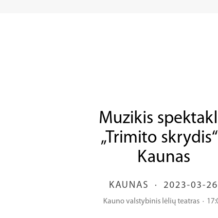
Muzikis spektakl
„Trimito skrydis“
Kaunas
KAUNAS
·
2023-03-26
Kauno valstybinis lėlių teatras
·
17: