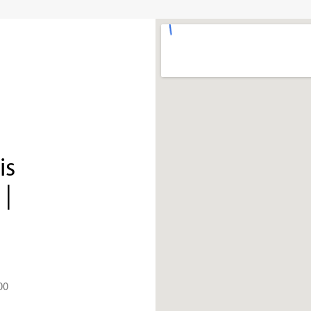
is
 |
00