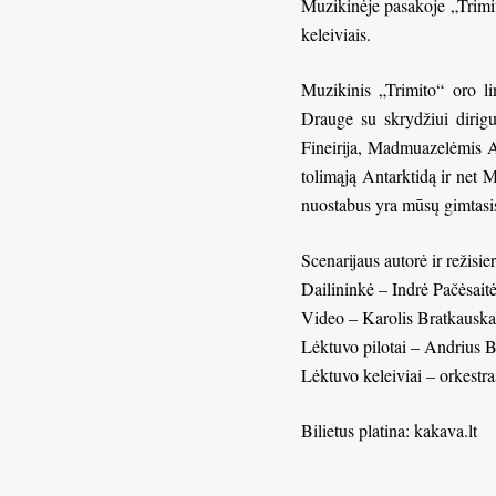
Muzikinėje pasakoje „Trimit
keleiviais.
Muzikinis „Trimito“ oro li
Drauge su skrydžiui dirigu
Fineirija, Madmuazelėmis Ali
tolimąją Antarktidą ir net 
nuostabus yra mūsų gimtasi
Scenarijaus autorė ir režisi
Dailininkė – Indrė Pačėsait
Video – Karolis Bratkauska
Lėktuvo pilotai – Andrius B
Lėktuvo keleiviai – orkestras
Bilietus platina: kakava.lt