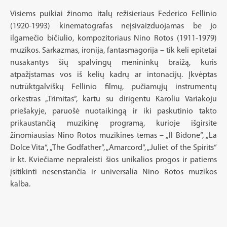
Visiems puikiai žinomo italų režisieriaus Federico Fellinio
(1920-1993) kinematografas neįsivaizduojamas be jo
ilgamečio bičiulio, kompozitoriaus Nino Rotos (1911-1979)
muzikos. Sarkazmas, ironija, fantasmagorija – tik keli epitetai
nusakantys šių spalvingų menininkų braižą, kuris
atpažįstamas vos iš kelių kadrų ar intonacijų. Įkvėptas
nutrūktgalviškų Fellinio filmų, pučiamųjų instrumentų
orkestras „Trimitas“, kartu su dirigentu Karoliu Variakoju
priešakyje, paruošė nuotaikingą ir iki paskutinio takto
prikaustančią muzikinę programą, kurioje išgirsite
žinomiausias Nino Rotos muzikines temas – „Il Bidone“, „La
Dolce Vita“, „The Godfather“, „Amarcord“, „Juliet of the Spirits“
ir kt. Kviečiame nepraleisti šios unikalios progos ir patiems
įsitikinti nesenstančia ir universalia Nino Rotos muzikos
kalba.