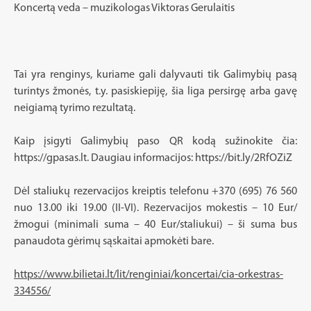
Koncertą veda – muzikologas Viktoras Gerulaitis
Tai yra renginys, kuriame gali dalyvauti tik Galimybių pasą
turintys žmonės, t.y. pasiskiepiję, šia liga persirgę arba gavę
neigiamą tyrimo rezultatą.
Kaip įsigyti Galimybių paso QR kodą sužinokite čia:
https://gpasas.lt. Daugiau informacijos: https://bit.ly/2RfOZiZ
Dėl staliukų rezervacijos kreiptis telefonu +370 (695) 76 560
nuo 13.00 iki 19.00 (II-VI). Rezervacijos mokestis – 10 Eur/
žmogui (minimali suma – 40 Eur/staliukui) – ši suma bus
panaudota gėrimų sąskaitai apmokėti bare.
https://www.bilietai.lt/lit/renginiai/koncertai/cia-orkestras-
334556/