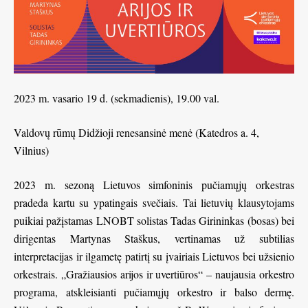
2023 m. vasario 19 d. (sekmadienis), 19.00 val.
Valdovų rūmų Didžioji renesansinė menė (Katedros a. 4,
Vilnius)
2023 m. sezoną Lietuvos simfoninis pučiamųjų orkestras
pradeda kartu su ypatingais svečiais. Tai lietuvių klausytojams
puikiai pažįstamas LNOBT solistas Tadas Girininkas (bosas) bei
dirigentas Martynas Staškus, vertinamas už subtilias
interpretacijas ir ilgametę patirtį su įvairiais Lietuvos bei užsienio
orkestrais. „Gražiausios arijos ir uvertiūros“ – naujausia orkestro
programa, atskleisianti pučiamųjų orkestro ir balso dermę.