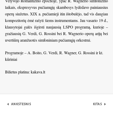
Vėlyvojo Romantizmo epochoje, ypač R. Wagnerio simfonizmo
laikais, ekspresyvus pučiamųjų skambesys lydėdavo painiausius
operų siužetus. XIX a. pučiamieji itin ištobulėjo, tad vis daugiau
kompozitorių ėmė rašyti šiems instrumentams. Jau vasario 19 d.,
klausytojai galės išgirsti naujausią LSPO programą, kurioje –
gražiausių G. Verdi, G. Rossini bei R. Wagnerio operų arijų bei
uvertiūrų aranžuotės simfoniniam pučiamųjų orkestrui.
Programoje – A. Boito, G. Verdi, R. Wagner, G. Rossini ir kt.
kūriniai
Bilietus platina: kakava.lt
ANKSTESNIS
KITAS