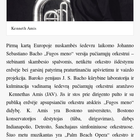
Kenneth Amis
Pirmą kartą Europoje nuskambės šedevru laikomo Johanno
Sebastiano Bacho „Fugos meno“ versija pučiamųjų orkestrui –
stebinanti skambesio spalvomis, netikėtu orkestro išdėstymu
erdvėje bei garsinį patyrimą praturtinančiu apšvietimu ir vaizdo
projekcija. Baroko genijaus J. S. Bacho kūrybine laboratorija ir
kulminacija vadinamą šedevrą pučiamųjų orkestrui aranžavo
Kennethas Amis (JAV). Jis ir stos prie dirigento pulto ir su
publiką erdvėje apsupsiančiu orkestru atskleis „Fugos meno“
didybę. K. Amis yra Bostono universiteto, Bostono
konservatorijos dėstytojas (tūba, dirigavimas), dirbęs
Indianapolio, Detroito, Šanchajaus simfoniniuose orkestruose.
Šiuo metu muzikantas yra „Palm Beach Opera“ orkestro ir