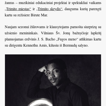
žanras – muzikiniai edukaciniai projektai ir spektakliai vaikams
„Trimito miestas“
ir
„Trimito skrydis“
, dauguma kurių parengti
kartu su režisiere Birute Mar.
Naujam sezonui žiūrovams ir klausytojams paruošta siurprizų su
užsienio menininkais. Vilniaus Šv. Jonų bažnyčioje lapkritį
planuojamas erdvinis J. S. Bacho „Fugos meno“ atlikimas kartu
su dirigentu Kennethu Amis, kilusiu iš Bermudų salyno.