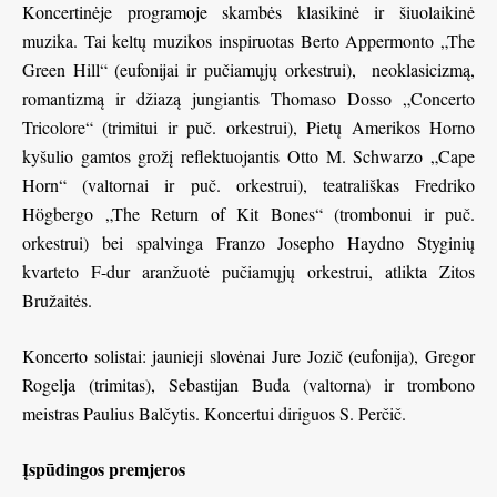
Koncertinėje programoje skambės klasikinė ir šiuolaikinė
muzika. Tai keltų muzikos inspiruotas Berto Appermonto „The
Green Hill“ (eufonijai ir pučiamųjų orkestrui), neoklasicizmą,
romantizmą ir džiazą jungiantis Thomaso Dosso „Concerto
Tricolore“ (trimitui ir puč. orkestrui), Pietų Amerikos Horno
kyšulio gamtos grožį reflektuojantis Otto M. Schwarzo „Cape
Horn“ (valtornai ir puč. orkestrui), teatrališkas Fredriko
Högbergo „The Return of Kit Bones“ (trombonui ir puč.
orkestrui) bei spalvinga Franzo Josepho Haydno Styginių
kvarteto F-dur aranžuotė pučiamųjų orkestrui, atlikta Zitos
Bružaitės.
Koncerto solistai: jaunieji slovėnai Jure Jozič (eufonija), Gregor
Rogelja (trimitas), Sebastijan Buda (valtorna) ir trombono
meistras Paulius Balčytis. Koncertui diriguos S. Perčič.
Įspūdingos premjeros