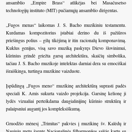
ansamblio „Empire Brass“ atlikėjas bei Masačusetso
technologijų instituto (MIT) pučiamųjų ansamblio dirigentas.
„Fugos menas“ laikomas J. S. Bacho muzikiniu testamentu.
Kurdamas kompozitorius įstabiai derino du iš pažiūros
priešingus polius – gilų tikėjimą ir itin racionalų komponavimą.
Kuklus genijus, visą savo muziką paskyręs Dievo šlovinimui,
kūrinius grindė griežta garsų architektūra, skaičių simbolika,
tačiau J. S. Bacho muzikoje intelektas darniai dera su emociškai
išraiškinga, turtinga muzikine vaizduote.
Įspūdingą „Fugos meno“ muzikinę architektūrą suprasti padės
speciali K. Amis sukurta vaizdo projekcija. Garsinę kelionę ji
lydės vizualiai perteikdama daugialinijinę kūrinio struktūrą ir
palaipsniui augantį jos kompleksiškumą.
Gruodžio mėnesį „Trimitas“ pakvies į muzikinę šv. Kalėdų ir
Naujųjų metų šventę
Nacionalinės filharmonijos salėje
kartu su