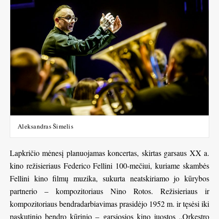
Aleksandras Šimelis
Lapkričio mėnesį planuojamas koncertas, skirtas garsaus XX a.
kino režisieriaus Federico Fellini 100-mečiui, kuriame skambės
Fellini kino filmų muzika, sukurta neatskiriamo jo kūrybos
partnerio – kompozitoriaus Nino Rotos. Režisieriaus ir
kompozitoriaus bendradarbiavimas prasidėjo 1952 m. ir tęsėsi iki
paskutinio bendro kūrinio – garsiosios kino juostos „Orkestro