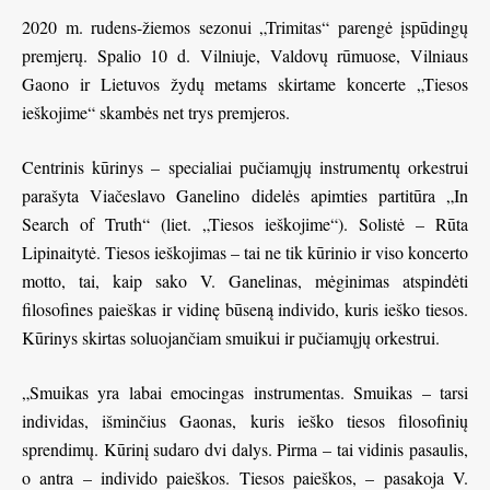
2020 m. rudens-žiemos sezonui „Trimitas“ parengė įspūdingų
premjerų. Spalio 10 d. Vilniuje, Valdovų rūmuose, Vilniaus
Gaono ir Lietuvos žydų metams skirtame koncerte „Tiesos
ieškojime“ skambės net trys premjeros.
Centrinis kūrinys – specialiai pučiamųjų instrumentų orkestrui
parašyta Viačeslavo Ganelino didelės apimties partitūra „In
Search of Truth“ (liet. „Tiesos ieškojime“). Solistė – Rūta
Lipinaitytė. Tiesos ieškojimas – tai ne tik kūrinio ir viso koncerto
motto, tai, kaip sako V. Ganelinas, mėginimas atspindėti
filosofines paieškas ir vidinę būseną individo, kuris ieško tiesos.
Kūrinys skirtas soluojančiam smuikui ir pučiamųjų orkestrui.
„Smuikas yra labai emocingas instrumentas. Smuikas – tarsi
individas, išminčius Gaonas, kuris ieško tiesos filosofinių
sprendimų. Kūrinį sudaro dvi dalys. Pirma – tai vidinis pasaulis,
o antra – individo paieškos. Tiesos paieškos, – pasakoja V.