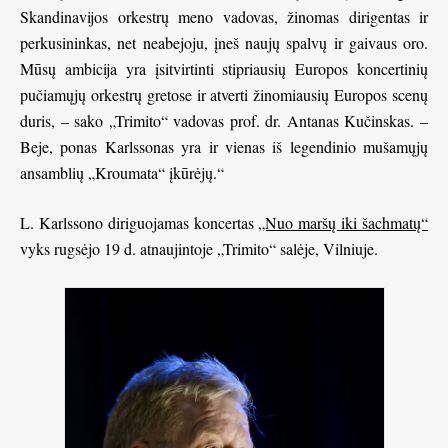
Skandinavijos orkestrų meno vadovas, žinomas dirigentas ir
perkusininkas, net neabejoju, įneš naujų spalvų ir gaivaus oro.
Mūsų ambicija yra įsitvirtinti stipriausių Europos koncertinių
pučiamųjų orkestrų gretose ir atverti žinomiausių Europos scenų
duris, – sako „Trimito“ vadovas prof. dr. Antanas Kučinskas. –
Beje, ponas Karlssonas yra ir vienas iš legendinio mušamųjų
ansamblių „Kroumata“ įkūrėjų.“
L. Karlssono diriguojamas koncertas
„Nuo maršų iki šachmatų“
vyks rugsėjo 19 d. atnaujintoje „Trimito“ salėje, Vilniuje.