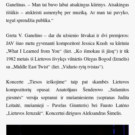
Ganelinas. – Man tai buvo labai atsakingas kūrinys. Atsakingas
iššūkis – atskleisti asmenybę per muziką. Ar man tai pavyko,
tegul sprendžia publika.“
Greta V. Ganelino – dar du užsienio litvakai ir dvi premjeros:
JAV šiuo metu gyvenanti kompozitorė Jessica Krash su kūriniu
„What I Learned from You“ (liet. „Ko išmokau iš jūsų“) ir tik
1982 metais iš Lietuvos išvykęs vilnietis Olegas Bogod (Izraelis)
su „Middle East Twist“ (liet. „Vidurio rytų tvistas“).
Koncerte „Tiesos ieškojime“ taip pat skambės Lietuvos
kompozitorių opusai: Anatolijaus Šenderovo „Sulamitos
giesmės“ versija sopranui ir mušamiesiems (sopranas Judita
Leitaitė, mušamieji – Pavelas Giunteris) bei Fausto Latėno
„Lietuvos Jeruzalė“. Koncertui diriguos Aleksandras Šimelis.