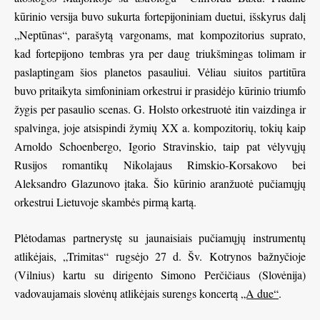
kūrinio versija buvo sukurta fortepijoniniam duetui, išskyrus dalį
„Neptūnas“, parašytą vargonams, mat kompozitorius suprato,
kad fortepijono tembras yra per daug triukšmingas tolimam ir
paslaptingam šios planetos pasauliui. Vėliau siuitos partitūra
buvo pritaikyta simfoniniam orkestrui ir prasidėjo kūrinio triumfo
žygis per pasaulio scenas. G. Holsto orkestruotė itin vaizdinga ir
spalvinga, joje atsispindi žymių XX a. kompozitorių, tokių kaip
Arnoldo Schoenbergo, Igorio Stravinskio, taip pat vėlyvųjų
Rusijos romantikų Nikolajaus Rimskio-Korsakovo bei
Aleksandro Glazunovo įtaka. Šio kūrinio aranžuotė pučiamųjų
orkestrui Lietuvoje skambės pirmą kartą.
Plėtodamas partnerystę su jaunaisiais pučiamųjų instrumentų
atlikėjais, „Trimitas“ rugsėjo 27 d. Šv. Kotrynos bažnyčioje
(Vilnius) kartu su dirigento Simono Perčičiaus (Slovėnija)
vadovaujamais slovėnų atlikėjais surengs koncertą
„A due“
.