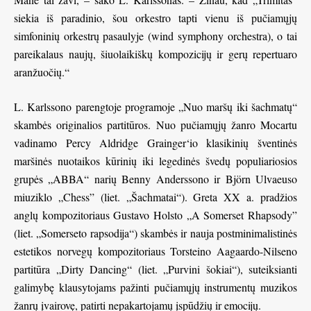
siekia iš paradinio, šou orkestro tapti vienu iš pučiamųjų
simfoninių orkestrų pasaulyje (wind symphony orchestra), o tai
pareikalaus naujų, šiuolaikiškų kompozicijų ir gerų repertuaro
aranžuočių.“
L. Karlssono parengtoje programoje „Nuo maršų iki šachmatų“
skambės originalios partitūros. Nuo pučiamųjų žanro Mocartu
vadinamo Percy Aldridge Grainger‘io klasikinių šventinės
maršinės nuotaikos kūrinių iki legedinės švedų populiariosios
grupės „ABBA“ narių Benny Anderssono ir Björn Ulvaeuso
miuziklo „Chess” (liet. „Šachmatai“). Greta XX a. pradžios
anglų kompozitoriaus Gustavo Holsto „A Somerset Rhapsody”
(liet. „Somerseto rapsodija“) skambės ir nauja postminimalistinės
estetikos norvegų kompozitoriaus Torsteino Aagaardo-Nilseno
partitūra „Dirty Dancing“ (liet. „Purvini šokiai“), suteiksianti
galimybę klausytojams pažinti pučiamųjų instrumentų muzikos
žanrų įvairovę, patirti nepakartojamų įspūdžių ir emocijų.