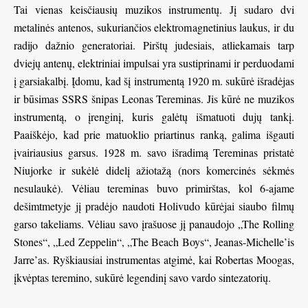
Tai vienas keisčiausių muzikos instrumentų. Jį sudaro dvi
metalinės antenos, sukuriančios elektromagnetinius laukus, ir du
radijo dažnio generatoriai. Pirštų judesiais, atliekamais tarp
dviejų antenų, elektriniai impulsai yra sustiprinami ir perduodami
į garsiakalbį. Įdomu, kad šį instrumentą 1920 m. sukūrė išradėjas
ir būsimas SSRS šnipas Leonas Tereminas. Jis kūrė ne muzikos
instrumentą, o įrenginį, kuris galėtų išmatuoti dujų tankį.
Paaiškėjo, kad prie matuoklio priartinus ranką, galima išgauti
įvairiausius garsus. 1928 m. savo išradimą Tereminas pristatė
Niujorke ir sukėlė didelį ažiotažą (nors komercinės sėkmės
nesulaukė). Vėliau tereminas buvo primirštas, kol 6-ajame
dešimtmetyje jį pradėjo naudoti Holivudo kūrėjai siaubo filmų
garso takeliams. Vėliau savo įrašuose jį panaudojo „The Rolling
Stones“, „Led Zeppelin“, „The Beach Boys“, Jeanas-Michelle’is
Jarre’as. Ryškiausiai instrumentas atgimė, kai Robertas Moogas,
įkvėptas teremino, sukūrė legendinį savo vardo sintezatorių.