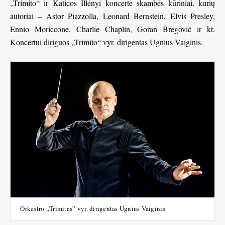
„Trimito“ ir Katicos Illényi koncerte skambės kūriniai, kurių
autoriai – Astor Piazzolla, Leonard Bernstein, Elvis Presley,
Ennio Moriccone, Charlie Chaplin, Goran Bregović ir kt.
Koncertui diriguos „Trimito“ vyr. dirigentas Ugnius Vaiginis.
Orkestro ,,Trimitas” vyr. dirigentas Ugnius Vaiginis