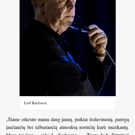
Leif Karlsson
„Šiame orkestre matau daug jaunų, puikiai išsilavinusių, pareigą
jaučiančių bei užburiančią atmosferą norinčių kurti muzikantų.
Mane tai žavi, – sako L. Karlssonas. – Žinau, kad „Trimitas“