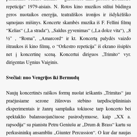
repeticija“ 1979-aisiais. N. Rotos kino muzikos stiliui būdinga
geros nuotaikos energija, teatrališkos ironijos ir išdykėliško
sąmojaus mišinys. Koncerte skambės muzika iš F. Fellini filmų
“Kelias“ („La strada“), „Saldus gyvenimas“ („La dolce vita“), „8
½” , “Roma”, „Amarcord“ ir kt. Koncertą palydės vaizdo
ištraukos iš kino filmų, o “Orkestro repeticija” iš ekrano išsiplės
net į koncertinę sceną. Koncertui diriguos „Trimito“ vyr.
dirigentas Ugnius Vaiginis.
Svečiai: nuo Vengrijos iki Bermudų
Naujų koncertinės raiškos formų nuolat ieškantis „Trimitas“ jau
praėjusiame sezone žiūrovus stebino tarpdisciplininiais
eksperimentais ir žanrų samplaika tokiuose tarp koncerto bei
spektaklio balansuojančiuose pasirodymuose, kaip „XX a.
rapsodija“ su pianistu Petru Geniušu ar „Drum & Brass“ kartu su
perkusininkų ansambliu „Giunter Percussion“. O kur dar naujas