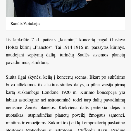
Karolis Variakojis
Jis lapkričio 7 d. patieks „kosminį“ koncertą pagal Gustavo
Holsto kūrinį „Planetos“. Tai 1914-1916 m. parašytas kūrinys,
naudojant septynių dalių, turinčių Saulės sistemos planetų
pavadinimus, struktūrą.
Siuita ilgai skynėsi kelią į koncertų scenas. Iškart po sukūrimo
buvo atliekamos tik atskiros siuitos dalys, o pilna versija pirmą
kartą suskambėjo Londone 1920 m. Kūrinio koncepcija yra
labiau astrologinė nei astronominė, todėl tarp dalių pavadinimų
nerasime Žemės planetos. Kiekviena dalis perteikia idėjas ir
nuotaikas, atspindinčias planetų poveikį žmogaus sąmonei,
mintims ir emocijoms. Sukurti tokį ciklą kompozitorių paskatino
atostogos Maljorkoje su astrologu Cliffordu Baxu. Pradinė